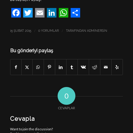
Facebook
Twitter
Email
LinkedIn
WhatsApp
Share
/
/
15 ŞUBAT 2015
0 YORUMLAR
TARAFINDAN
ADMINERSIN
Bu gönderiyi paylaş
0
CEVAPLAR
Cevapla
Want to join the discussion?