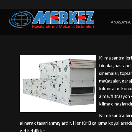
ANASAYFA
Klima santralleri,
binalar, hastane
sinemalar, toplan
mağazalar, garajl
lokantalar, konu
alma, filtrasyon
klima cihazlarıdı
Klima santraller
alınarak tasarlanmışlardır. Her türlü çalışma koşullarınd
getirebilirler.