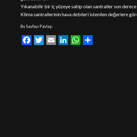
Yıkanabilir bir iç yüzeye sahip olan santraller son derece k
Klima santrallerinin hava debileri istenilen değerlere gö
Bu Sayfayı Paylaş:
Facebook
Twitter
Email
LinkedIn
WhatsApp
Share