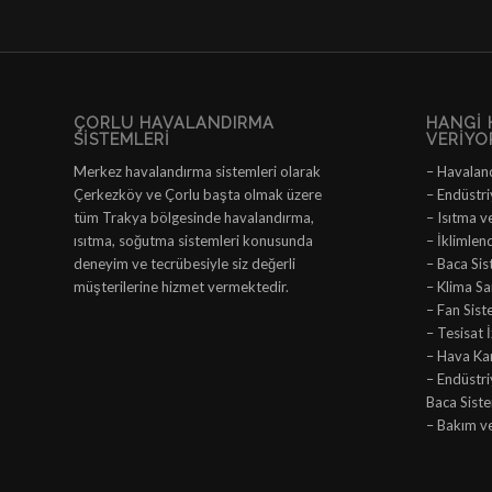
ÇORLU HAVALANDIRMA
HANGI 
SISTEMLERI
VERIYO
Merkez havalandırma sistemleri olarak
– Havalan
Çerkezköy ve Çorlu başta olmak üzere
– Endüstri
tüm Trakya bölgesinde havalandırma,
– Isıtma v
ısıtma, soğutma sistemleri konusunda
– İklimlen
deneyim ve tecrübesiyle siz değerli
– Baca Sis
müşterilerine hizmet vermektedir.
– Klima San
– Fan Sist
– Tesisat 
– Hava Ka
– Endüstr
Baca Siste
– Bakım v