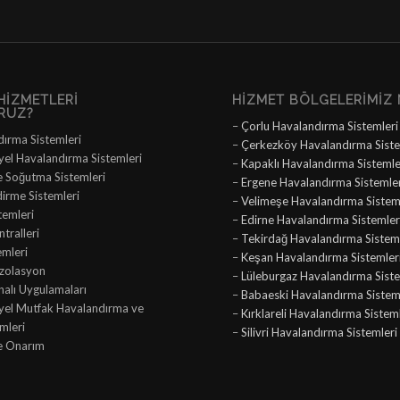
HIZMETLERI
HIZMET BÖLGELERIMIZ 
RUZ?
–
Çorlu Havalandırma Sistemleri
dırma Sistemleri
–
Çerkezköy Havalandırma Siste
yel Havalandırma Sistemleri
–
Kapaklı Havalandırma Sistemle
e Soğutma Sistemleri
–
Ergene Havalandırma Sistemle
dirme Sistemleri
–
Velimeşe Havalandırma Sistem
temleri
–
Edirne Havalandırma Sistemler
tralleri
–
Tekirdağ Havalandırma Sisteml
emleri
–
Keşan Havalandırma Sistemler
İzolasyon
–
Lüleburgaz Havalandırma Siste
nalı Uygulamaları
–
Babaeski Havalandırma Sistem
iyel Mutfak Havalandırma ve
–
Kırklareli Havalandırma Sistem
mleri
–
Silivri Havalandırma Sistemleri
e Onarım