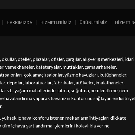
HAKKIMIZDA
HİZMETLERİMİZ
ÜRÜNLERİMİZ
HİZMET B
 okullar, oteller, plazalar, ofisler, çarşılar, alışveriş merkezleri, idari
ler, yemekhaneler, kafeteryalar, mutfaklar, çamaşırhaneler,
tı salonları, çok amaçlı salonlar, yüzme havuzları, kütüphaneler,
ar, depolar, laboratuarlar, fabrikalar, atölyeler, imalathaneler,
tlar vb. yaşam mahallerinde ısıtma, soğutma, nemlendirme, nem
 ve havalandırma yaparak havanızın konforunu sağlayan endüstriye
r.
i, yüksek iç hava konforu istenen mekanların ihtiyaçları dikkate
a tüm iç hava şartlandırma işlemlerini kolaylıkla yerine