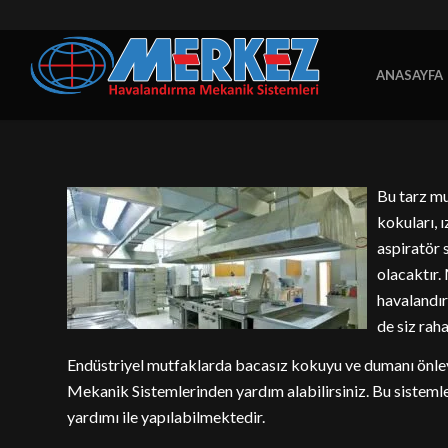
ANASAYFA
Bu tarz mu
kokuları, 
aspiratör 
olacaktır
havalandır
de siz raha
Endüstriyel mutfaklarda bacasız kokuyu ve dumanı önl
Mekanik Sistemlerinden yardım alabilirsiniz. Bu sistemler e
yardımı ile yapılabilmektedir.