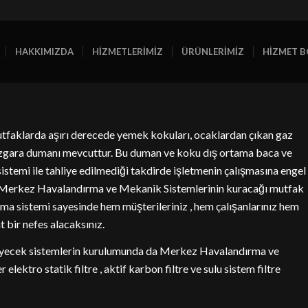
HAKKIMIZDA
HİZMETLERİMİZ
ÜRÜNLERİMİZ
HİZMET B
tfaklarda aşırı derecede yemek kokuları, ocaklardan çıkan gaz
ızgara dumanı mevcuttur. Bu duman ve koku dış ortama baca ve
sistemi ile tahliye edilmediği takdirde işletmenin çalışmasına engel
. Merkez Havalandırma ve Mekanik Sistemlerinin kuracağı mutfak
ma sistemi sayesinde hem müşterileriniz , hem çalışanlarınız hem
t bir nefes alacaksınız.
eyecek sistemlerin kurulumunda da Merkez Havalandırma ve
lektro statik filtre , aktif karbon filtre ve sulu sistem filtre