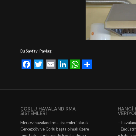
Bu Sayfayı Paylaş:
Facebook
Twitter
Email
LinkedIn
WhatsApp
Share
ÇORLU HAVALANDIRMA
HANGI 
SISTEMLERI
VERIYO
Merkez havalandırma sistemleri olarak
– Havalan
Çerkezköy ve Çorlu başta olmak üzere
– Endüstri
tüm Trakya bölgesinde havalandırma,
– Isıtma v