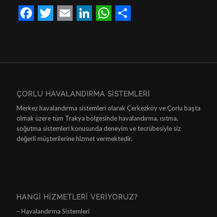
Facebook
Twitter
Email
LinkedIn
WhatsApp
Share
ÇORLU HAVALANDIRMA SISTEMLERI
Merkez havalandırma sistemleri olarak Çerkezköy ve Çorlu başta
olmak üzere tüm Trakya bölgesinde havalandırma, ısıtma,
soğutma sistemleri konusunda deneyim ve tecrübesiyle siz
değerli müşterilerine hizmet vermektedir.
HANGI HIZMETLERI VERIYORUZ?
– Havalandırma Sistemleri