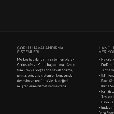
ÇORLU HAVALANDIRMA
HANGI 
SISTEMLERI
VERIYO
Merkez havalandırma sistemleri olarak
– Havalan
Çerkezköy ve Çorlu başta olmak üzere
– Endüstri
tüm Trakya bölgesinde havalandırma,
– Isıtma v
ısıtma, soğutma sistemleri konusunda
– İklimlen
deneyim ve tecrübesiyle siz değerli
– Baca Sis
müşterilerine hizmet vermektedir.
– Klima San
– Fan Sist
– Tesisat 
– Hava Ka
– Endüstr
Baca Siste