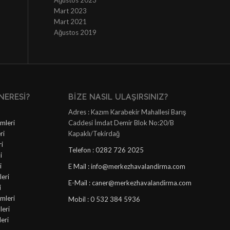
Ağustos 2023
Mart 2023
Mart 2021
Ağustos 2019
NERESI?
BIZE NASIL ULAŞIRSINIZ?
Adres : Kazım Karabekir Mahallesi Barış
mleri
Caddesi İmdat Demir Blok No:20/B
ri
Kapaklı/Tekirdağ
ri
Telefon : 0282 726 2025
i
i
E Mail : info@merkezhavalandirma.com
eri
E-Mail : caner@merkezhavalandirma.com
i
mleri
Mobil : 0 532 384 5936
leri
leri