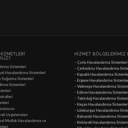
HIZMETLERI
HIZMET BÖLGELERIMIZ 
RUZ?
–
Çorlu Havalandırma Sistemleri
dırma Sistemleri
–
Çerkezköy Havalandırma Siste
yel Havalandırma Sistemleri
–
Kapaklı Havalandırma Sistemle
e Soğutma Sistemleri
–
Ergene Havalandırma Sistemle
dirme Sistemleri
–
Velimeşe Havalandırma Sistem
temleri
–
Edirne Havalandırma Sistemler
tralleri
–
Tekirdağ Havalandırma Sisteml
emleri
–
Keşan Havalandırma Sistemler
İzolasyon
–
Lüleburgaz Havalandırma Siste
nalı Uygulamaları
–
Babaeski Havalandırma Sistem
iyel Mutfak Havalandırma ve
–
Kırklareli Havalandırma Sistem
mleri