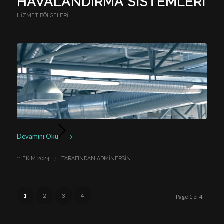
HAVALANDIRMA SISTEMLERI
HIZMET BÖLGELERI
Devamını Oku
/
11 EKIM 2024
TARAFINDAN
ADMINERSIN
1
2
3
4
Page 1 of 4