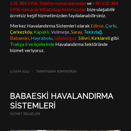
532 384 5936
Telefon numaralarından
ve
+90 532 384
5936 numaralı WhatsApp hattımızdan
bize ulaşabilir
ücretsiz keşif hizmetimizden faydalanabilirsiniz.
Merkez Havalandırma Sistemleri olarak
Edirne,
Çorlu,
Çerkezköy,
Kapaklı,
Velimeşe,
Saray,
Tekirdağ,
Babaeski,
Hayrabolu,
Lüleburgaz,
Silivri,
Kırklareli
gibi
Trakya il ve ilçelerinde
Havalandırma Sektöründe
hizmet veriyoruz.
/
11 EKIM 2024
TARAFINDAN
ADMINERSIN
BABAESKI HAVALANDIRMA
SISTEMLERI
HIZMET BÖLGELERI