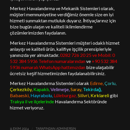
Merkez Havalandırma ve Mekanik Sistemleri olarak,
müşteri memnuniyetine verdiğimiz önemle size en iyi
hizmeti sunmaktan mutluluk duyarız. İhtiyaçlarınız için
bize bugün ulaşın ve kaliteli iklimlendirme
çözümlerimizden faydalanın.
Merkez Havalandırma Sistemleri müşteri odaklı hizmet
anlayışı ve kaliteli ürün, kalifiye işçilik prensipleriyle
yanınızda yer almaktadır.
0282 726 20 25 ve Mobil:
0
532 384 5936
Telefon numaralarından
ve
+90 532 384
5936 numaralı WhatsApp hattımızdan
bize ulaşabilir
ücretsiz keşif hizmetimizden faydalanabilirsiniz.
Merkez Havalandırma Sistemleri olarak
Edirne,
Çorlu,
Çerkezköy,
Kapaklı,
Velimeşe,
Saray,
Tekirdağ,
Babaeski,
Hayrabolu,
Lüleburgaz,
Silivri,
Kırklareli
gibi
Trakya il ve ilçelerinde
Havalandırma Sektöründe
hizmet veriyoruz.
/
11 EKIM 2024
TARAFINDAN
ADMINERSIN