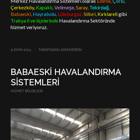
Merkez Havalandırma Sistemleri olarak
Edirne,
Çorlu,
Çerkezköy,
Kapaklı,
Velimeşe,
Saray,
Tekirdağ,
Babaeski,
Hayrabolu,
Lüleburgaz,
Silivri,
Kırklareli
gibi
Trakya il ve ilçelerinde
Havalandırma Sektöründe
hizmet veriyoruz.
/
11 EKIM 2024
TARAFINDAN
ADMINERSIN
BABAESKI HAVALANDIRMA
SISTEMLERI
HIZMET BÖLGELERI