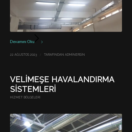
Devamını Oku
/
22 AĞUSTOS 2023
TARAFINDAN
ADMINERSIN
VELIMEŞE HAVALANDIRMA
SISTEMLERI
HIZMET BÖLGELERI