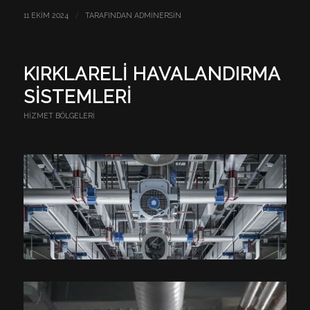
/
11 EKIM 2024
TARAFINDAN
ADMINERSIN
KIRKLARELI HAVALANDIRMA
SISTEMLERI
HIZMET BÖLGELERI