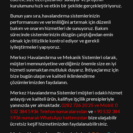
kurulumunu hızlı ve etkin bir şekilde gerçekleştiriyoruz.
Bunun yanı sıra, havalandırma sistemlerinizin
performansını ve verimliliğini artırmak için düzenli
bakım ve onarım hizmetleri de sunuyoruz. Bakım
sürecinde sistemlerinizin düzgün çalıştığından emin
olmak için titizlikle kontrol ediyor ve gerekli
iyileştirmeleri yapıyoruz.
Merkez Havalandırma ve Mekanik Sistemleri olarak,
müşteri memnuniyetine verdiğimiz önemle size en iyi
hizmeti sunmaktan mutluluk duyarız. İhtiyaçlarınız için
bize bugün ulaşın ve kaliteli iklimlendirme
çözümlerimizden faydalanın.
Merkez Havalandırma Sistemleri müşteri odaklı hizmet
anlayışı ve kaliteli ürün, kalifiye işçilik prensipleriyle
yanınızda yer almaktadır.
0282 726 20 25 ve Mobil:
0
532 384 5936
Telefon numaralarından
ve
+90 532 384
5936 numaralı WhatsApp hattımızdan
bize ulaşabilir
ücretsiz keşif hizmetimizden faydalanabilirsiniz.