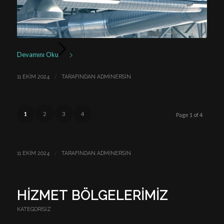
Devamını Oku
/
11 EKIM 2024
TARAFINDAN
ADMINERSIN
1
2
3
4
Page 1 of 4
/
11 EKIM 2024
TARAFINDAN
ADMINERSIN
HİZMET BÖLGELERİMİZ
KATEGORISIZ