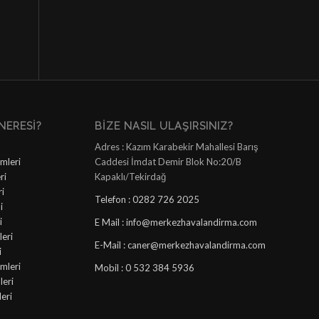
NERESI?
BIZE NASIL ULAŞIRSINIZ?
Adres : Kazım Karabekir Mahallesi Barış
mleri
Caddesi İmdat Demir Blok No:20/B
ri
Kapaklı/Tekirdağ
ri
Telefon : 0282 726 2025
i
i
E Mail : info@merkezhavalandirma.com
eri
E-Mail : caner@merkezhavalandirma.com
i
mleri
Mobil : 0 532 384 5936
leri
leri