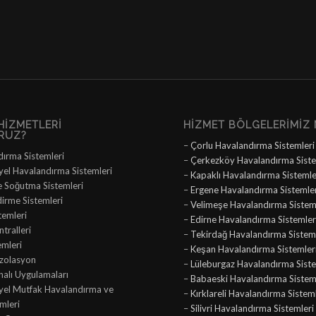
HIZMETLERI
HIZMET BÖLGELERIMIZ 
RUZ?
–
Çorlu Havalandırma Sistemleri
dırma Sistemleri
–
Çerkezköy Havalandırma Siste
yel Havalandırma Sistemleri
–
Kapaklı Havalandırma Sistemle
e Soğutma Sistemleri
–
Ergene Havalandırma Sistemle
dirme Sistemleri
–
Velimeşe Havalandırma Sistem
temleri
–
Edirne Havalandırma Sistemler
tralleri
–
Tekirdağ Havalandırma Sisteml
emleri
–
Keşan Havalandırma Sistemler
İzolasyon
–
Lüleburgaz Havalandırma Siste
nalı Uygulamaları
–
Babaeski Havalandırma Sistem
iyel Mutfak Havalandırma ve
–
Kırklareli Havalandırma Sistem
mleri
–
Silivri Havalandırma Sistemleri