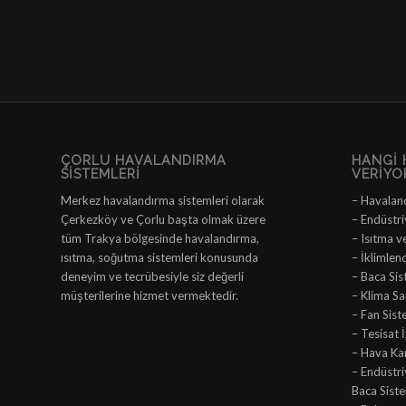
ÇORLU HAVALANDIRMA
HANGI 
SISTEMLERI
VERIYO
Merkez havalandırma sistemleri olarak
– Havalan
Çerkezköy ve Çorlu başta olmak üzere
– Endüstri
tüm Trakya bölgesinde havalandırma,
– Isıtma v
ısıtma, soğutma sistemleri konusunda
– İklimlen
deneyim ve tecrübesiyle siz değerli
– Baca Sis
müşterilerine hizmet vermektedir.
– Klima San
– Fan Sist
– Tesisat 
– Hava Ka
– Endüstr
Baca Siste