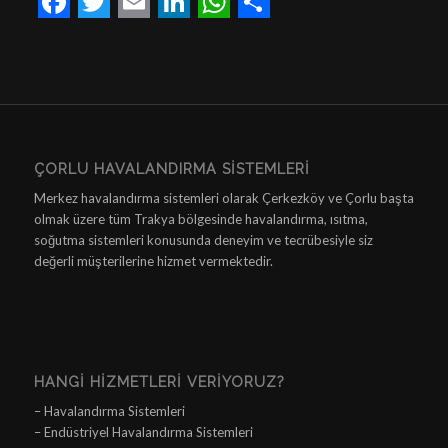
Facebook
Twitter
Email
LinkedIn
WhatsApp
Share
ÇORLU HAVALANDIRMA SISTEMLERI
Merkez havalandırma sistemleri olarak Çerkezköy ve Çorlu başta
olmak üzere tüm Trakya bölgesinde havalandırma, ısıtma,
soğutma sistemleri konusunda deneyim ve tecrübesiyle siz
değerli müşterilerine hizmet vermektedir.
HANGI HIZMETLERI VERIYORUZ?
– Havalandırma Sistemleri
– Endüstriyel Havalandırma Sistemleri