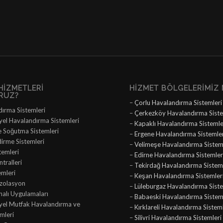
HIZMETLERI
HIZMET BÖLGELERIMIZ 
RUZ?
–
Çorlu Havalandırma Sistemleri
dırma Sistemleri
–
Çerkezköy Havalandırma Siste
yel Havalandırma Sistemleri
–
Kapaklı Havalandırma Sistemle
e Soğutma Sistemleri
–
Ergene Havalandırma Sistemle
dirme Sistemleri
–
Velimeşe Havalandırma Sistem
temleri
–
Edirne Havalandırma Sistemler
tralleri
–
Tekirdağ Havalandırma Sisteml
emleri
–
Keşan Havalandırma Sistemler
İzolasyon
–
Lüleburgaz Havalandırma Siste
nalı Uygulamaları
–
Babaeski Havalandırma Sistem
iyel Mutfak Havalandırma ve
–
Kırklareli Havalandırma Sistem
mleri
–
Silivri Havalandırma Sistemleri