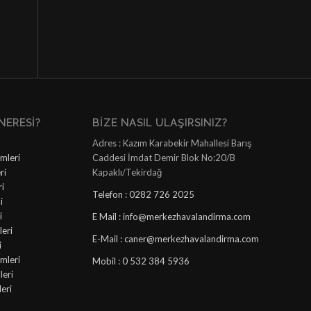
NERESI?
BIZE NASIL ULAŞIRSINIZ?
Adres : Kazım Karabekir Mahallesi Barış
mleri
Caddesi İmdat Demir Blok No:20/B
ri
Kapaklı/Tekirdağ
ri
Telefon : 0282 726 2025
i
i
E Mail : info@merkezhavalandirma.com
eri
E-Mail : caner@merkezhavalandirma.com
i
mleri
Mobil : 0 532 384 5936
leri
leri