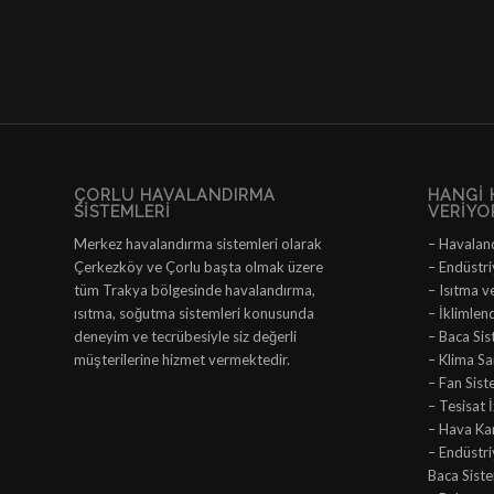
ÇORLU HAVALANDIRMA
HANGI 
SISTEMLERI
VERIYO
Merkez havalandırma sistemleri olarak
– Havalan
Çerkezköy ve Çorlu başta olmak üzere
– Endüstri
tüm Trakya bölgesinde havalandırma,
– Isıtma v
ısıtma, soğutma sistemleri konusunda
– İklimlen
deneyim ve tecrübesiyle siz değerli
– Baca Sis
müşterilerine hizmet vermektedir.
– Klima San
– Fan Sist
– Tesisat 
– Hava Ka
– Endüstr
Baca Siste