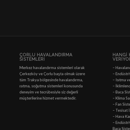
ÇORLU HAVALANDIRMA
HANGI 
SISTEMLERI
VERIYO
Merkez havalandırma sistemleri olarak
– Havalan
Çerkezköy ve Çorlu başta olmak üzere
– Endüstri
tüm Trakya bölgesinde havalandırma,
– Isıtma v
ısıtma, soğutma sistemleri konusunda
– İklimlen
deneyim ve tecrübesiyle siz değerli
– Baca Sis
müşterilerine hizmet vermektedir.
– Klima San
– Fan Sist
– Tesisat 
– Hava Ka
– Endüstr
Baca Siste