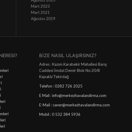
Ağustos 2023
Mart 2023
Mart 2021
Ağustos 2019
NERESI?
BIZE NASIL ULAŞIRSINIZ?
Adres : Kazım Karabekir Mahallesi Barış
mleri
Caddesi İmdat Demir Blok No:20/B
ri
Kapaklı/Tekirdağ
ri
Telefon : 0282 726 2025
i
i
E Mail : info@merkezhavalandirma.com
eri
E-Mail : caner@merkezhavalandirma.com
i
mleri
Mobil : 0 532 384 5936
leri
leri