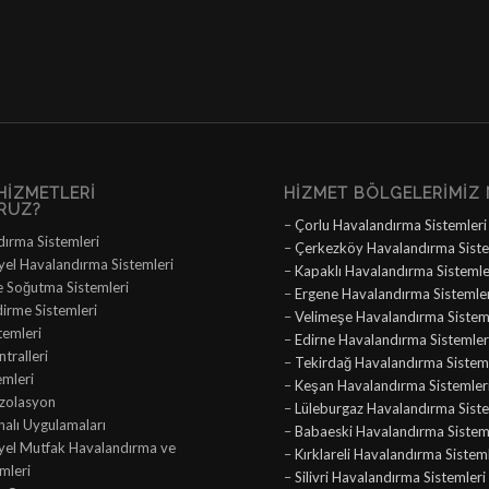
HIZMETLERI
HIZMET BÖLGELERIMIZ 
RUZ?
–
Çorlu Havalandırma Sistemleri
dırma Sistemleri
–
Çerkezköy Havalandırma Siste
yel Havalandırma Sistemleri
–
Kapaklı Havalandırma Sistemle
e Soğutma Sistemleri
–
Ergene Havalandırma Sistemle
dirme Sistemleri
–
Velimeşe Havalandırma Sistem
temleri
–
Edirne Havalandırma Sistemler
tralleri
–
Tekirdağ Havalandırma Sisteml
emleri
–
Keşan Havalandırma Sistemler
İzolasyon
–
Lüleburgaz Havalandırma Siste
nalı Uygulamaları
–
Babaeski Havalandırma Sistem
iyel Mutfak Havalandırma ve
–
Kırklareli Havalandırma Sistem
mleri
–
Silivri Havalandırma Sistemleri