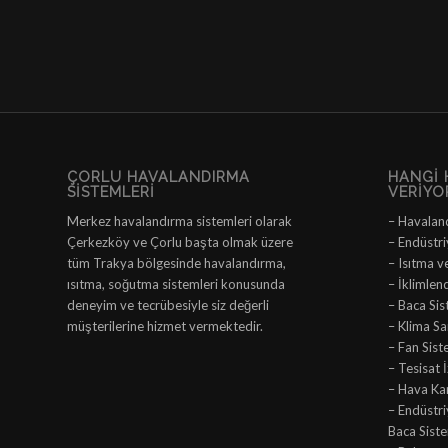
ÇORLU HAVALANDIRMA
HANGI 
SISTEMLERI
VERIYO
Merkez havalandırma sistemleri olarak
– Havalan
Çerkezköy ve Çorlu başta olmak üzere
– Endüstri
tüm Trakya bölgesinde havalandırma,
– Isıtma v
ısıtma, soğutma sistemleri konusunda
– İklimlen
deneyim ve tecrübesiyle siz değerli
– Baca Sis
müşterilerine hizmet vermektedir.
– Klima San
– Fan Sist
– Tesisat 
– Hava Ka
– Endüstr
Baca Siste