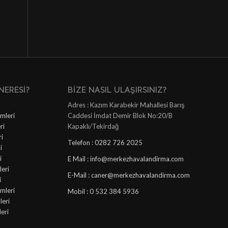
NERESI?
BIZE NASIL ULAŞIRSINIZ?
Adres : Kazım Karabekir Mahallesi Barış
mleri
Caddesi İmdat Demir Blok No:20/B
ri
Kapaklı/Tekirdağ
ri
Telefon : 0282 726 2025
i
i
E Mail : info@merkezhavalandirma.com
eri
E-Mail : caner@merkezhavalandirma.com
i
mleri
Mobil : 0 532 384 5936
leri
leri