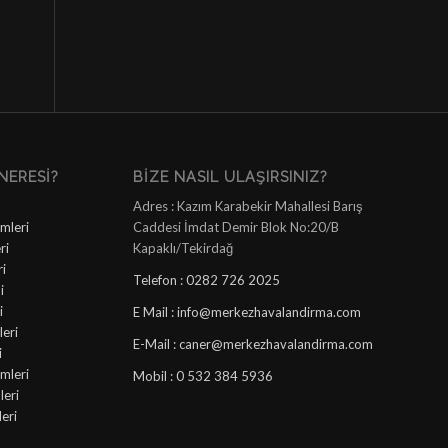
NERESI?
BIZE NASIL ULAŞIRSINIZ?
Adres : Kazım Karabekir Mahallesi Barış
mleri
Caddesi İmdat Demir Blok No:20/B
ri
Kapaklı/Tekirdağ
ri
Telefon : 0282 726 2025
i
i
E Mail : info@merkezhavalandirma.com
eri
E-Mail : caner@merkezhavalandirma.com
i
mleri
Mobil : 0 532 384 5936
leri
leri