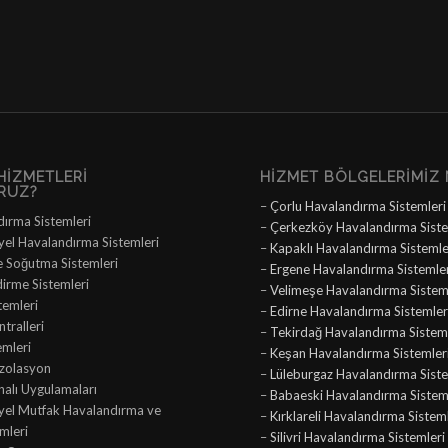
HIZMETLERI
HIZMET BÖLGELERIMIZ 
RUZ?
–
Çorlu Havalandırma Sistemleri
dırma Sistemleri
–
Çerkezköy Havalandırma Siste
yel Havalandırma Sistemleri
–
Kapaklı Havalandırma Sistemle
e Soğutma Sistemleri
–
Ergene Havalandırma Sistemle
dirme Sistemleri
–
Velimeşe Havalandırma Sistem
temleri
–
Edirne Havalandırma Sistemler
tralleri
–
Tekirdağ Havalandırma Sisteml
emleri
–
Keşan Havalandırma Sistemler
İzolasyon
–
Lüleburgaz Havalandırma Siste
nalı Uygulamaları
–
Babaeski Havalandırma Sistem
iyel Mutfak Havalandırma ve
–
Kırklareli Havalandırma Sistem
mleri
–
Silivri Havalandırma Sistemleri