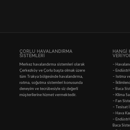
ÇORLU HAVALANDIRMA
HANGI 
SISTEMLERI
VERIYO
Merkez havalandırma sistemleri olarak
– Havalan
Çerkezköy ve Çorlu başta olmak üzere
– Endüstri
tüm Trakya bölgesinde havalandırma,
– Isıtma v
ısıtma, soğutma sistemleri konusunda
– İklimlen
deneyim ve tecrübesiyle siz değerli
– Baca Sis
müşterilerine hizmet vermektedir.
– Klima San
– Fan Sist
– Tesisat 
– Hava Ka
– Endüstr
Baca Siste