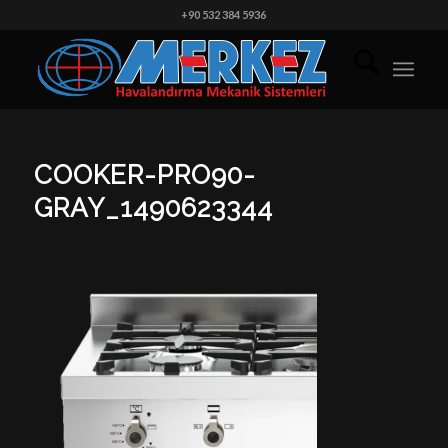
+90 532 384 5936
COOKER-PRO90-
GRAY_1490623344