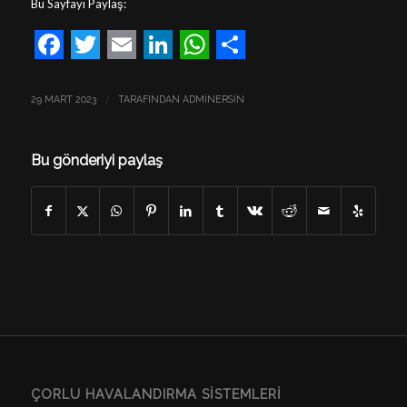
Bu Sayfayı Paylaş:
Facebook
Twitter
Email
LinkedIn
WhatsApp
Share
/
29 MART 2023
TARAFINDAN
ADMINERSIN
Bu gönderiyi paylaş
ÇORLU HAVALANDIRMA SISTEMLERI