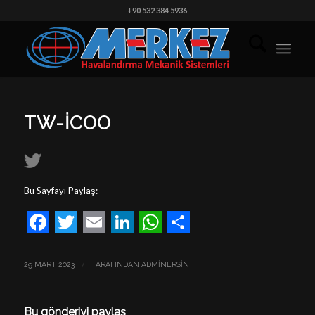
+90 532 384 5936
TW-ICOO
Bu Sayfayı Paylaş:
Facebook
Twitter
Email
LinkedIn
WhatsApp
Share
/
29 MART 2023
TARAFINDAN
ADMINERSIN
Bu gönderiyi paylaş