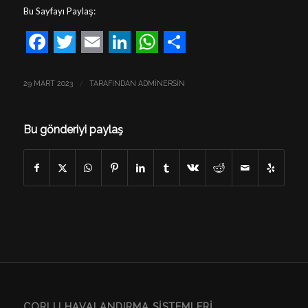
Bu Sayfayı Paylaş:
Facebook
Twitter
Email
LinkedIn
WhatsApp
Share
/
29 MART 2023
TARAFINDAN
ADMINERSIN
Bu gönderiyi paylaş
ÇORLU HAVALANDIRMA SISTEMLERI